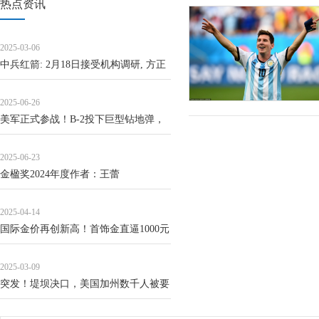
热点资讯
2025-03-06
中兵红箭: 2月18日接受机构调研, 方正
证券、国投瑞银基金等多家机构参与
2025-06-26
美军正式参战！B-2投下巨型钻地弹，
伊朗几十年努力化为乌有？_美国_福尔
2025-06-23
多_飞行
金楹奖2024年度作者：王蕾
2025-04-14
国际金价再创新高！首饰金直逼1000元
／克，美元创5个月低位
2025-03-09
突发！堤坝决口，美国加州数千人被要
求疏散